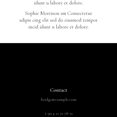
idunt u labore et dolore.
Sophie Morrison
on
Consectetur
adipis cing elit sed do eiusmod tempor
incid idunt u labore et dolore.
Contact
bridge@example.com
+ 99 4 11 72 78 12